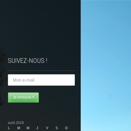
SUIVEZ-NOUS !
août 2026
L
M
M
J
V
S
D