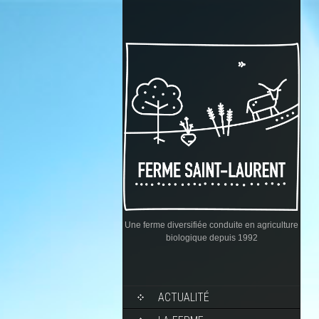
Une ferme diversifiée conduite en agriculture
biologique depuis 1992
ACTUALITÉ