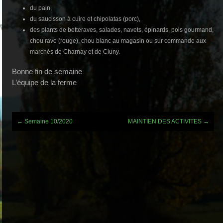
du pain,
du saucisson à cuire et chipolatas (porc),
des plants de betteraves, salades, navets, épinards, pois gourmand,
chou rave (rouge), chou blanc au magasin ou sur commande aux
marchés de Charnay et de Cluny.
Bonne fin de semaine
L’équipe de la ferme
Post
←
Semaine 10/2020
MAINTIEN DES ACTIVITES
→
navigation