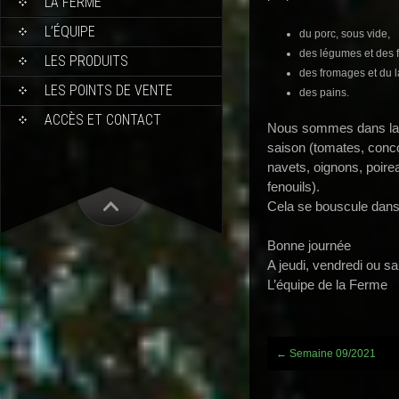
LA FERME
L’ÉQUIPE
du porc, sous vide,
des légumes et des fr
LES PRODUITS
des fromages et du la
LES POINTS DE VENTE
des pains.
ACCÈS ET CONTACT
Nous sommes dans la p
saison (tomates, conc
navets, oignons, poirea
fenouils).
Cela se bouscule dans 
Bonne journée
A jeudi, vendredi ou s
L’équipe de la Ferme
Post
←
Semaine 09/2021
navigation