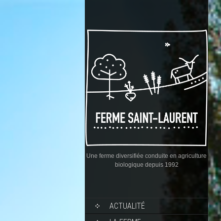
Une ferme diversifiée conduite en agriculture
biologique depuis 1992
ACTUALITÉ