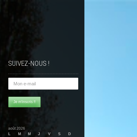
SUIVEZ-NOUS !
août 2026
L
M
M
J
V
S
D