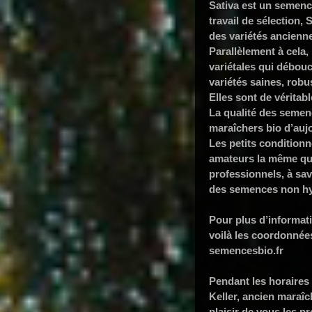
Sativa est un semen
travail de sélection, 
des variétés ancienn
Parallèlement à cela,
variétales qui débouc
variétés saines, robu
Elles sont de véritab
La qualité des semen
maraîchers bio d’auj
Les petits conditionn
amateurs la même qu
professionnels, à sav
des semences non hyb
Pour plus d’informat
voilà les coordonnées
semencesbio.fr
Pendant les horaires
Keller, ancien maraîc
plaisir de vous les pr