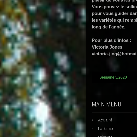
Vous pouvez le sollic
pour vous guider dans
les variétés qui remp
long de l’année.
Pour plus d’infos :
Victoria Jones
victoria-jing@hotmail
Post
←
Semaine 5/2020
navigation
MAIN MENU
Actualité
La ferme