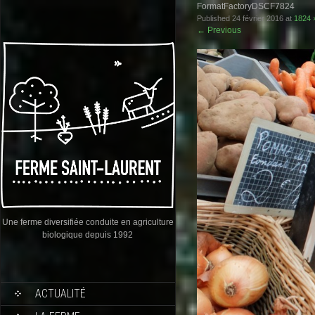
FormatFactoryDSCF7824
Published
24 février 2016
at
1824 
←
Previous
Une ferme diversifiée conduite en agriculture
biologique depuis 1992
ACTUALITÉ