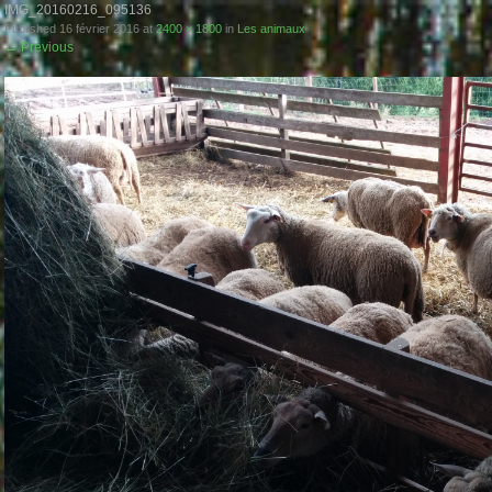
IMG_20160216_095136
Published
16 février 2016
at
2400 × 1800
in
Les animaux
←
Previous