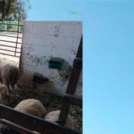
Next
→