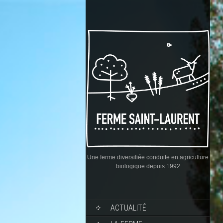
Une ferme diversifiée conduite en agriculture
biologique depuis 1992
ACTUALITÉ