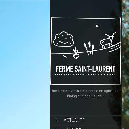
Une ferme diversifiée conduite en agriculture
biologique depuis 1992
ACTUALITÉ