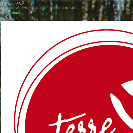
logo_rouge_2
Published
25 février 2016
at
709 × 709
in
Le domaine
←
Previous