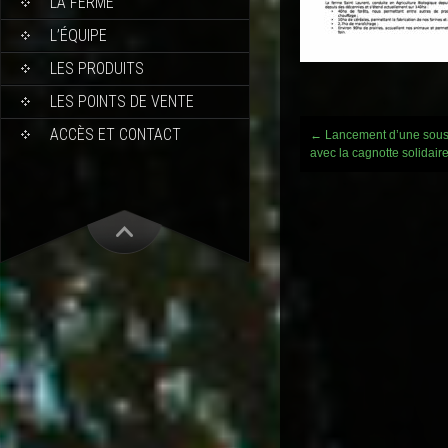
LA FERME
L’ÉQUIPE
LES PRODUITS
LES POINTS DE VENTE
ACCÈS ET CONTACT
Post
←
Lancement d’une sousc
navigation
avec la cagnotte solidair