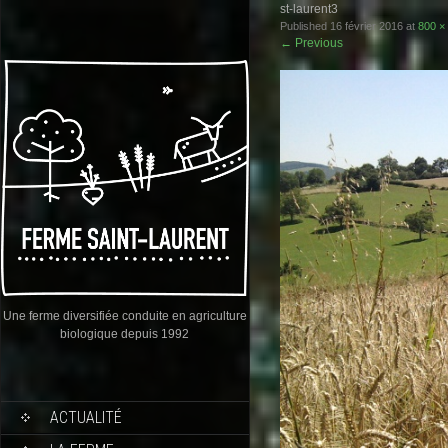
st-laurent3
Published
16 février 2016
at
800 ×
←
Previous
Une ferme diversifiée conduite en agriculture
biologique depuis 1992
ACTUALITÉ