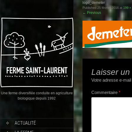
logo_demeter
Published
25 février 2016
at
199 ×
←
Previous
Laisser un
Votre adresse e-mail
Commentaire
*
Une ferme diversifiée conduite en agriculture
biologique depuis 1992
ACTUALITÉ