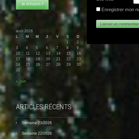
Enregistrer mon n
août 2026
L
M
M
J
V
S
D
1
2
3
4
5
6
7
8
9
10
11
12
13
14
15
16
17
18
19
20
21
22
23
24
25
26
27
28
29
30
31
« Juin
ARTICLES RÉCENTS
Semaine 23/2026
Semaine 22/2026